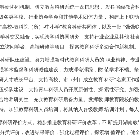
教育科研协同机制。树立教育科研系统一盘棋思想， 发挥省级教
级各类学校、行业协会学会和其他学术团体力量， 构建上下联
“高校-教科院（所）-中小学”教育科研共同体，以及一批 “强强
化学科交叉融合，实现跨学科协同研究。支持行业企业及其他 社
设立访问学者、高端研修等项目，探索教育科研多边合作新机制。
教育科研队伍建设。努力增强新时代教育科研人员的 职业精神、
强学术监督和科研诚信建设，力戒浮夸浮躁，防 范学术不端。
研人才成长平台。支持高校、市（州）成立教育 科研“名家工作
伍梯队建设，支持青年科研人员开展原创性、探 索性研究。加
合培养研究生，充实教育科研后备力量。发挥教 师教育院校的
持。加强教育科研人员培训，将其纳入各级教师 培训计划，每人每
革教育科研评价方式。稳步推进教育科研评价改革，不 断提升湖南
的分类评价，改进结果评价，强化过程评价，探索增 值评价，健