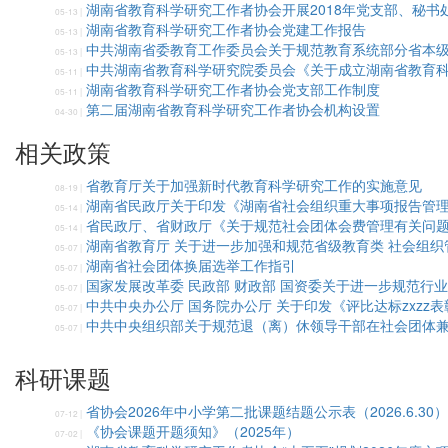
湖南省教育科学研究工作者协会开展2018年党支部、秘书
05-13 |
湖南省教育科学研究工作者协会党建工作报告
05-13 |
中共湖南省委教育工作委员会关于规范教育系统部分省本
05-13 |
中共湖南省教育科学研究院委员会《关于成立湖南省教育
05-11 |
湖南省教育科学研究工作者协会党支部工作制度
05-11 |
第二届湖南省教育科学研究工作者协会机构设置
04-30 |
相关政策
省教育厅关于加强新时代教育科学研究工作的实施意见
08-19 |
湖南省民政厅关于印发《湖南省社会组织重大事项报告管
05-14 |
省民政厅、省财政厅《关于规范社会团体会费管理有关问
05-14 |
湖南省教育厅 关于进一步加强和规范省级教育类 社会组织
05-07 |
湖南省社会团体换届选举工作指引
05-07 |
国家发展改革委 民政部 财政部 国资委关于进一步规范行
05-07 |
中共中央办公厅 国务院办公厅 关于印发《评比达标zxzz
05-07 |
中共中央组织部关于规范退（离）休领导干部在社会团体
05-07 |
科研课题
省协会2026年中小学第二批课题结题公示表（2026.6.30）
07-12 |
《协会课题开题须知》（2025年）
07-02 |