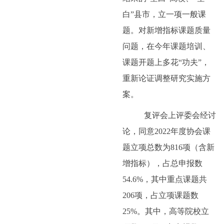
白”县市，立一项一般课
题。对新增指标课题质量
问题，在今年课题培训、
课题开题上多花“功夫”，
重新论证调整研究实施方
案。
复评会上评委会经讨
论，同意
2022
年度协会课
题立项总数为
816
项（含新
增指标），占总申报数
54.6%
，其中重点课题共
206
项，占立项课题数
25%
。其中，高等院校立