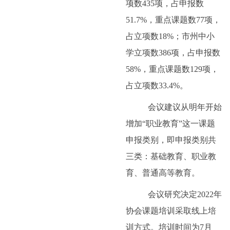
项数
435
项，占申报数
51.7%
，重点课题数
77
项，
占立项数
18%
；市州中小
学立项数
386
项，占申报数
58%
，重点课题数
129
项，
占立项数
33.4%
。
会议建议从明年开始
增加“职业教育”这一课题
申报类别，即申报类别共
三类：基础教育、职业教
育、普通高等教育。
会议研究决定
2022
年
协会课题培训采取线上培
训方式。培训时间为
7
月