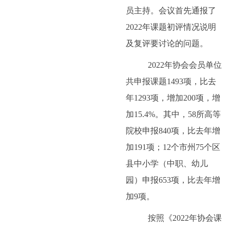
员主持。会议首先通报了
2022
年课题初评情况说明
及复评要讨论的问题。
2022年协会会员单位
共申报课题
1493
项，比去
年
1293
项，增加
200
项，增
加
15.4%
。其中，
58
所高等
院校申报
840
项，比去年增
加
191
项；
12
个市州
75
个区
县中小学（中职、幼儿
园）申报
653
项，比去年增
加
9
项。
按照《
2022
年协会课