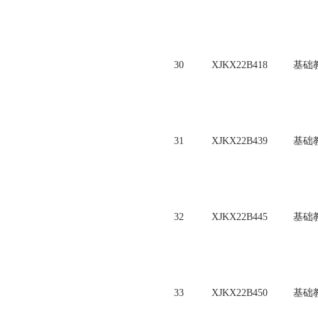
30
XJKX22B418
基础
31
XJKX22B439
基础
32
XJKX22B445
基础
33
XJKX22B450
基础