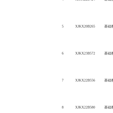
5
XJKX20B265
基础
6
XJKX23B572
基础
7
XJKX22B556
基础
8
XJKX22B580
基础