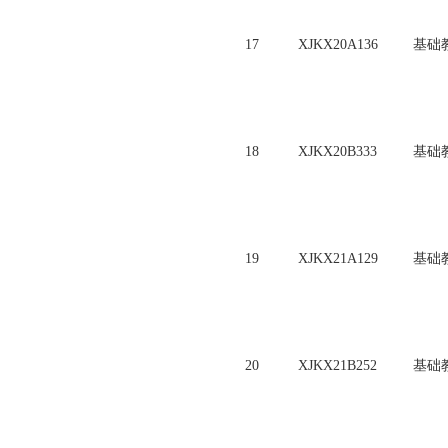
17
XJKX20A136
基础
18
XJKX20B333
基础
19
XJKX21A129
基础
20
XJKX21B252
基础