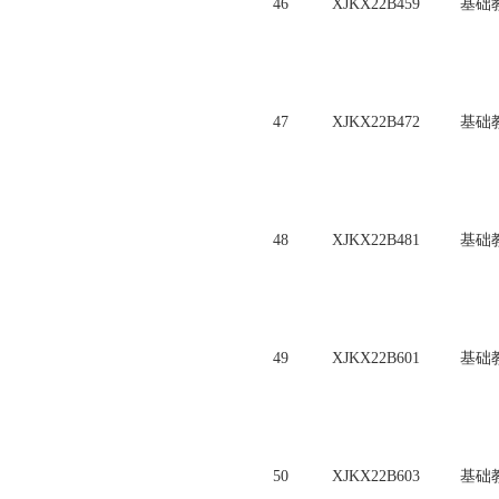
46
XJKX22B459
基础
47
XJKX22B472
基础
48
XJKX22B481
基础
49
XJKX22B601
基础
50
XJKX22B603
基础