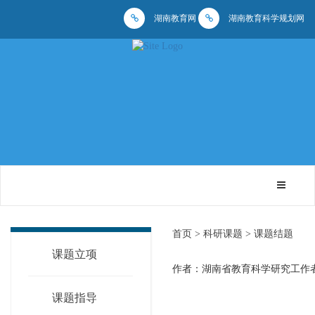
湖南教育网
湖南教育科学规划网
首页 >
科研课题 >
课题结题
课题立项
作者：湖南省教育科学研究工作
课题指导