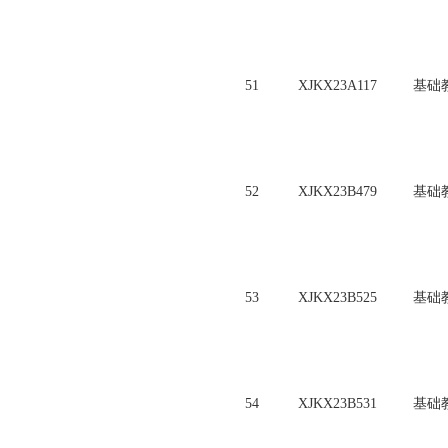
51
XJKX23A117
基础
52
XJKX23B479
基础
53
XJKX23B525
基础
54
XJKX23B531
基础