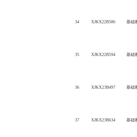
34
XJKX22B586
基础
35
XJKX22B594
基础
36
XJKX23B497
基础
37
XJKX23B634
基础