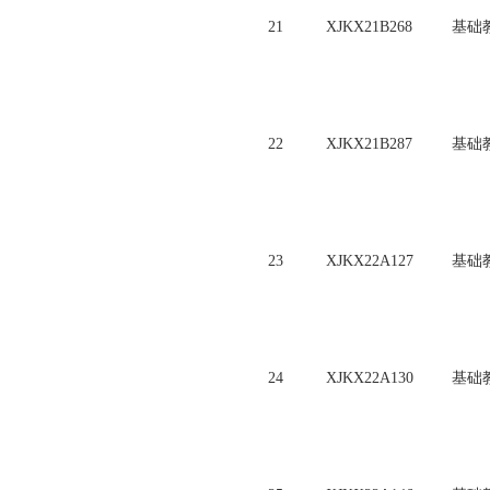
21
XJKX21B268
基础
22
XJKX21B287
基础
23
XJKX22A127
基础
24
XJKX22A130
基础