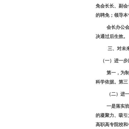
免会长长、副会
的聘免；领导本
会长办公
决通过后生效。
三、对未
（一）进一步
第一，为
科学依据。第三
（二）进
一是落实
的凝聚力、吸引
高职高专院校和